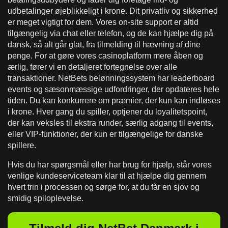
betalingsudbydere og lader dig foretage ind- og
udbetalinger øjeblikkeligt i krone. Dit privatliv og sikkerhed
er meget vigtigt for dem. Vores on-site support er altid
tilgængelig via chat eller telefon, og de kan hjælpe dig på
dansk, så alt går glat, fra tilmelding til hævning af dine
penge. For at gøre vores casinoplatform mere åben og
ærlig, fører vi en detaljeret fortegnelse over alle
transaktioner. NetBets belønningssystem har leaderboard
events og sæsonmæssige udfordringer, der opdateres hele
tiden. Du kan konkurrere om præmier, der kun kan indløses
i krone. Hver gang du spiller, optjener du loyalitetspoint,
der kan veksles til ekstra runder, særlig adgang til events,
eller VIP-funktioner, der kun er tilgængelige for danske
spillere.
Hvis du har spørgsmål eller har brug for hjælp, står vores
venlige kundeserviceteam klar til at hjælpe dig gennem
hvert trin i processen og sørge for, at du får en sjov og
smidig spiloplevelse.