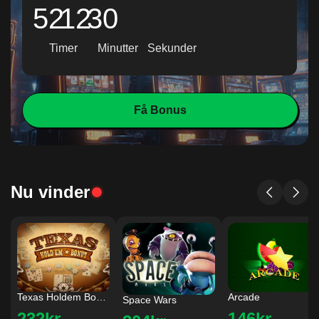
52
12
29
Timer
Minutter
Sekunder
Få Bonus
Nu vinder
Texas Holdem Bonus
Arcade
Space Wars
232kr
146kr