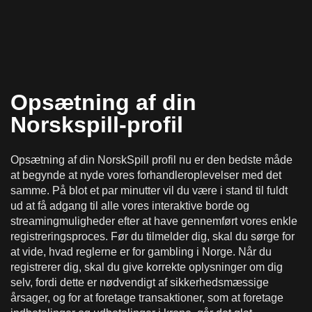
Opsætning af din
Norskspill-profil
Opsætning af din NorskSpill profil nu er den bedste måde
at begynde at nyde vores forhandleroplevelser med det
samme. På blot et par minutter vil du være i stand til fuldt
ud at få adgang til alle vores interaktive borde og
streamingmuligheder efter at have gennemført vores enkle
registreringsproces. Før du tilmelder dig, skal du sørge for
at vide, hvad reglerne er for gambling i Norge. Når du
registrerer dig, skal du give korrekte oplysninger om dig
selv, fordi dette er nødvendigt af sikkerhedsmæssige
årsager, og for at foretage transaktioner, som at foretage