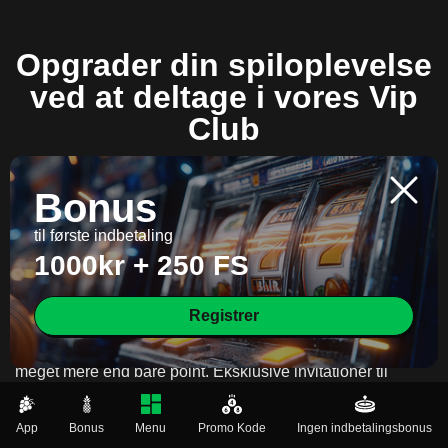
Opgrader din spiloplevelse
ved at deltage i vores Vip
Club
Som VIP-medlem får du særlige bonusser.
Bonus
Tilpassede tilbud, hurtigere service og gratis gaver gives
til første indbetaling
kun til vores mest loyale medlemmer. Medlemskab hos
1000kr + 250 FS
Norsk Casino er baseret på, hvor meget du spiller, så jo
mere du spiller, jo tættere er du på at få særlige fordele.
Personlige account managers understøtter din oplevelse
Registrer
på platformen på en diskret måde og sørger for, at alle dine
behov bliver opfyldt. VIP-kunder hos Norsk Casino får
meget mere end bare point. Eksklusive invitationer til
prestigefyldte turneringer og hurtigere udbetalinger er blot
nogle få af de frynsegoder, som vores bedste spillere nyder
App
Bonus
Menu
Promo Kode
Ingen indbetalingsbonus
godt af. Med krone-baserede rabatter, som du ikke kan få