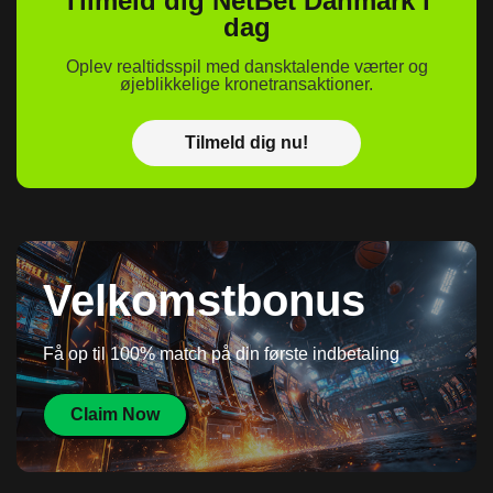
Tilmeld dig NetBet Danmark i
dag
Oplev realtidsspil med dansktalende værter og
øjeblikkelige kronetransaktioner.
Tilmeld dig nu!
Velkomstbonus
Få op til 100% match på din første indbetaling
Claim Now