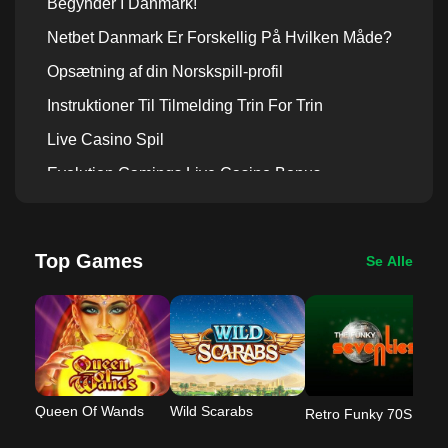
Begynder I Danmark!
Netbet Danmark Er Forskellig På Hvilken Måde?
Opsætning af din Norskspill-profil
Instruktioner Til Tilmelding Trin For Trin
Live Casino Spil
Evolution Gamings Live Casino Bonus
Sådan får du mest ud af Cashback og turneringer
Live Casino Promo Koder: Sådan får du dem og
Top Games
Se Alle
bruger dem
Spil på Android, Ios og andre enheder med vores
mobilapp til live casino
Funktioner, der virker på forskellige enheder
Opgrader din spiloplevelse ved at deltage i vores
Vip Club
Queen Of Wands
Wild Scarabs
P
Retro Funky 70S
Hvordan Man Kommer Derhen Og Hvad Man