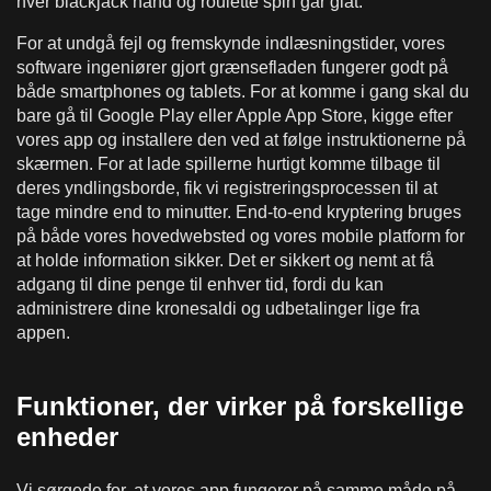
hver blackjack hånd og roulette spin går glat.
For at undgå fejl og fremskynde indlæsningstider, vores
software ingeniører gjort grænsefladen fungerer godt på
både smartphones og tablets. For at komme i gang skal du
bare gå til Google Play eller Apple App Store, kigge efter
vores app og installere den ved at følge instruktionerne på
skærmen. For at lade spillerne hurtigt komme tilbage til
deres yndlingsborde, fik vi registreringsprocessen til at
tage mindre end to minutter. End-to-end kryptering bruges
på både vores hovedwebsted og vores mobile platform for
at holde information sikker. Det er sikkert og nemt at få
adgang til dine penge til enhver tid, fordi du kan
administrere dine kronesaldi og udbetalinger lige fra
appen.
Funktioner, der virker på forskellige
enheder