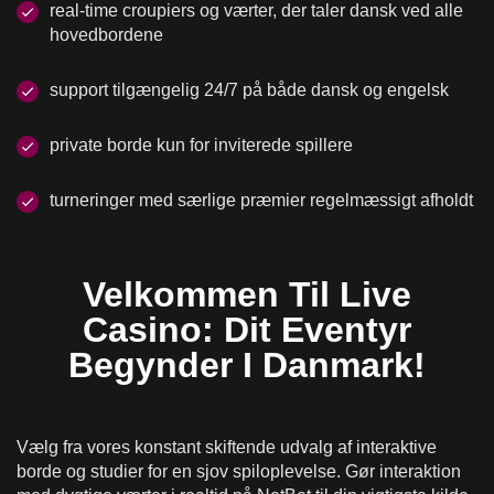
real-time croupiers og værter, der taler dansk ved alle
hovedbordene
support tilgængelig 24/7 på både dansk og engelsk
private borde kun for inviterede spillere
turneringer med særlige præmier regelmæssigt afholdt
Velkommen Til Live
Casino: Dit Eventyr
Begynder I Danmark!
Vælg fra vores konstant skiftende udvalg af interaktive
borde og studier for en sjov spiloplevelse. Gør interaktion