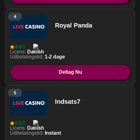
4
Royal Panda
4.6
/5
Licens:
Danish
Udbetalingstid:
1-2 dage
Deltag Nu
5
Indsats7
4.5
/5
Licens:
Danish
Udbetalingstid:
Instant