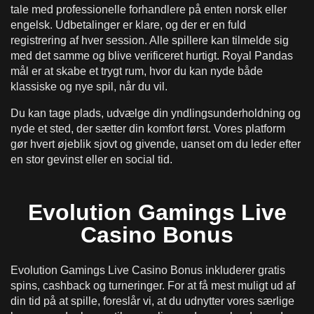
tale med professionelle forhandlere på enten norsk eller
engelsk. Udbetalinger er klare, og der er en fuld
registrering af hver session. Alle spillere kan tilmelde sig
med det samme og blive verificeret hurtigt. Royal Pandas
mål er at skabe et trygt rum, hvor du kan nyde både
klassiske og nye spil, når du vil.
Du kan tage plads, udvælge din yndlingsunderholdning og
nyde et sted, der sætter din komfort først. Vores platform
gør hvert øjeblik sjovt og givende, uanset om du leder efter
en stor gevinst eller en social tid.
Evolution Gamings Live
Casino Bonus
Evolution Gamings Live Casino Bonus inkluderer gratis
spins, cashback og turneringer. For at få mest muligt ud af
din tid på at spille, foreslår vi, at du udnytter vores særlige